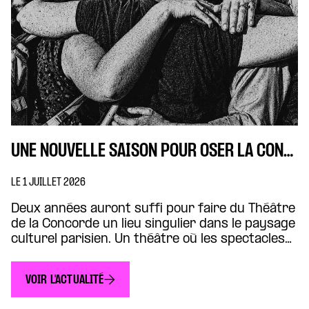
UNE NOUVELLE SAISON POUR OSER LA CONCORDE
LE 1 JUILLET 2026
Deux années auront suffi pour faire du Théâtre
de la Concorde un lieu singulier dans le paysage
culturel parisien. Un théâtre où les spectacles
dialoguent avec les grands enjeux
démocratiques, où les artistes croisent
VOIR L'ACTUALITÉ
journalistes, chercheurs, citoyennes et
citoyens, où les œuvres ouvrent des