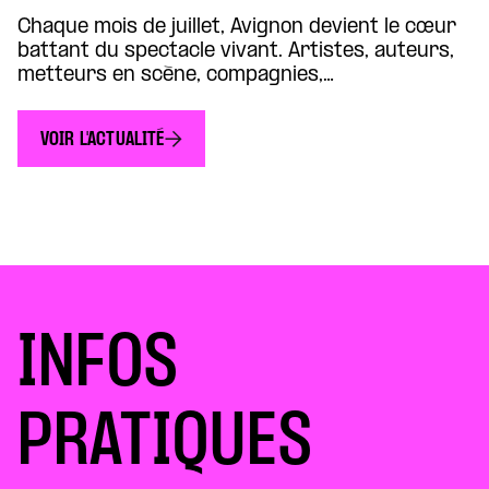
Chaque mois de juillet, Avignon devient le cœur
battant du spectacle vivant. Artistes, auteurs,
metteurs en scène, compagnies,
programmateurs et spectateurs s’y retrouvent
pour découvrir les créations qui traversent
VOIR L'ACTUALITÉ
notre époque et dessinent les imaginaires de
demain. Cette année encore, de nombreux liens
relient le Théâtre de la Concorde au Festival
d’Avignon et à son […]
INFOS
PRATIQUES