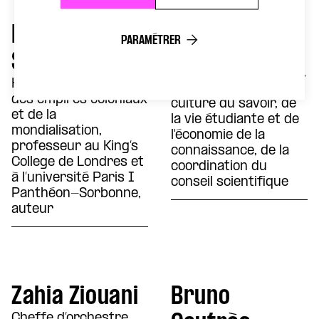
Pierre
Mélody Tonolli
PARAMÉTRER
Singaravélou
Adjointe au maire, en
charge de l'université,
Historien spécialiste
de la recherche, de la
des empires coloniaux
culture du savoir, de
et de la
la vie étudiante et de
mondialisation,
l'économie de la
professeur au King’s
connaissance, de la
College de Londres et
coordination du
à l’université Paris I
conseil scientifique
Panthéon-Sorbonne,
auteur
Zahia Ziouani
Bruno
Cheffe d’orchestre,