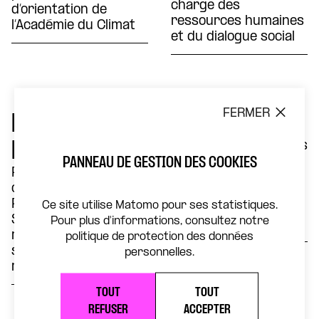
charge des
d’orientation de
ressources humaines
l’Académie du Climat
et du dialogue social
FERMER
Dominique
Élise Roy
Rousseau
Chargée des rapports
PANNEAU DE GESTION DES COOKIES
avec le monde de la
Professeur de droit
culture et des
constitutionnel à
intellectuels au
Paris 1 Panthéon-
Ce site utilise Matomo pour ses statistiques.
secrétariat général
Sorbonne, ancien
Pour plus d'informations, consultez notre
de la CFDT
membre du Conseil
politique de protection des données
supérieur de la
personnelles.
magistrature
TOUT
TOUT
REFUSER
ACCEPTER