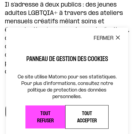
Il s’adresse à deux publics : des jeunes
adultes LGBTQIA+ à travers des ateliers
mensuels créatifs mêlant soins et
émancipation (groupes de parole, écriture,
dessin, danse…), et des professionnel·les
FERMER
ou militant·es via des ateliers mensuels de
co-construction d’actions créatives et de
PANNEAU DE GESTION DES COOKIES
partage d’expériences sur les questions
d’égalité.
Ce site utilise Matomo pour ses statistiques.
Pour plus d'informations, consultez notre
politique de protection des données
personnelles.
COMPAGNIES
TOUT
TOUT
REFUSER
ACCEPTER