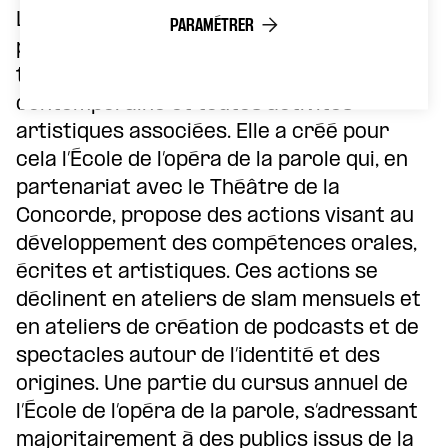
La compagnie
Dixlesic & Co
a pour but de
PARAMÉTRER
promouvoir et développer la création
théâtrale, la poésie orale, l’écriture
contemporaine et toutes activités
artistiques associées. Elle a créé pour
cela l’École de l’opéra de la parole qui, en
partenariat avec le Théâtre de la
Concorde, propose des actions visant au
développement des compétences orales,
écrites et artistiques. Ces actions se
déclinent en ateliers de slam mensuels et
en ateliers de création de podcasts et de
spectacles autour de l’identité et des
origines. Une partie du cursus annuel de
l’École de l’opéra de la parole, s’adressant
majoritairement à des publics issus de la