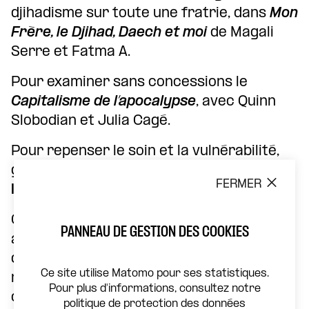
djihadisme sur toute une fratrie, dans
Mon
Frère, le Djihad, Daech et moi
de Magali
Serre et Fatma A.
Pour examiner sans concessions le
Capitalisme de l’apocalypse
, avec Quinn
Slobodian et Julia Cagé.
Pour repenser le soin et la vulnérabilité,
grâce à notre
cycle entamée avec
FERMER
l’Institut Sainte-Anne.
Grâce à une Chorale pop participative,
PANNEAU DE GESTION DES COOKIES
animée par Marco Avallone, ténor et chef
de chœur,d
‘«Envie de Chanter»
à laquelle
Ce site utilise Matomo pour ses statistiques.
nous vous convions tous pour chanter en
Pour plus d'informations, consultez notre
chœur et collectivement !
politique de protection des données