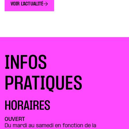
VOIR L'ACTUALITÉ
notre époque et dessinent les imaginaires de
demain. Cette année encore, de nombreux liens
relient le Théâtre de la Concorde au Festival
d’Avignon et à son […]
INFOS
PRATIQUES
HORAIRES
OUVERT
Du mardi au samedi en fonction de la