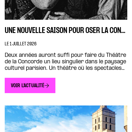
UNE NOUVELLE SAISON POUR OSER LA CONCORDE
LE 1 JUILLET 2026
Deux années auront suffi pour faire du Théâtre
de la Concorde un lieu singulier dans le paysage
culturel parisien. Un théâtre où les spectacles
dialoguent avec les grands enjeux
démocratiques, où les artistes croisent
VOIR L'ACTUALITÉ
journalistes, chercheurs, citoyennes et
citoyens, où les œuvres ouvrent des
conversations plutôt qu’elles ne les referment.
Cette nouvelle saison s’inscrit dans […]