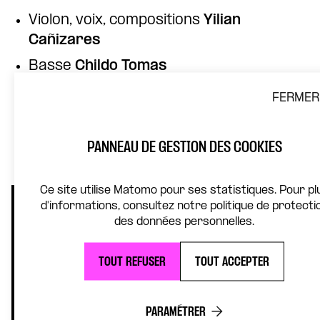
Violon, voix, compositions
Yilian
Cañizares
Basse
Childo Tomas
Percussions
Inor Sotolongo
FERMER
Visuels
Franck Socha
Album
Vitamina Y
– Label Planeta Y
PANNEAU DE GESTION DES COOKIES
(sortie le 6 février 2026)
Ce site utilise Matomo pour ses statistiques. Pour pl
d'informations, consultez notre politique de protecti
des données personnelles.
TOUT REFUSER
TOUT ACCEPTER
PARAMÉTRER