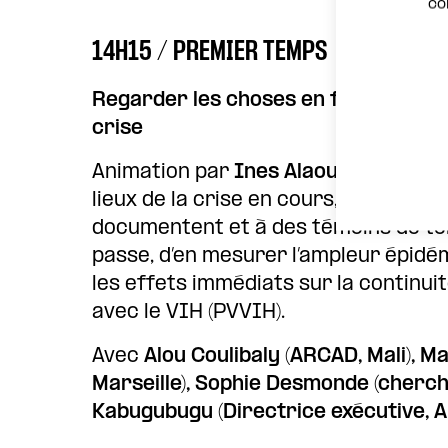
co
14H15 / PREMIER TEMPS
Regarder les choses en face : Docum
crise
Animation par
Ines Alaoui
. Ce premi
lieux de la crise en cours, en donnant
documentent et à des témoins de terr
passe, d’en mesurer l’ampleur épidém
les effets immédiats sur la continui
avec le VIH (PVVIH).
Avec
Alou Coulibaly (ARCAD, Mali), 
Marseille), Sophie Desmonde (cherc
Kabugubugu (Directrice exécutive, A