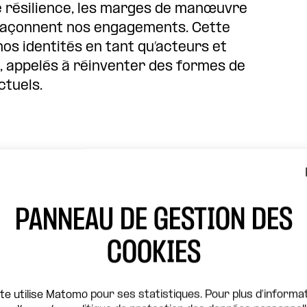
 de résilience, les marges de manœuvre
i façonnent nos engagements. Cette
nos identités en tant qu’acteurs et
, appelés à réinventer des formes de
ctuels.
PANNEAU DE GESTION DES
théâtre de la Concorde (
Elsa Boublil
)
COOKIES
érale par
Stéphanie Tchiombiano
(Paris
chronologie critique des coupes
ite utilise Matomo pour ses statistiques. Pour plus d'informat
a réponse mondiale au VIH/sida.