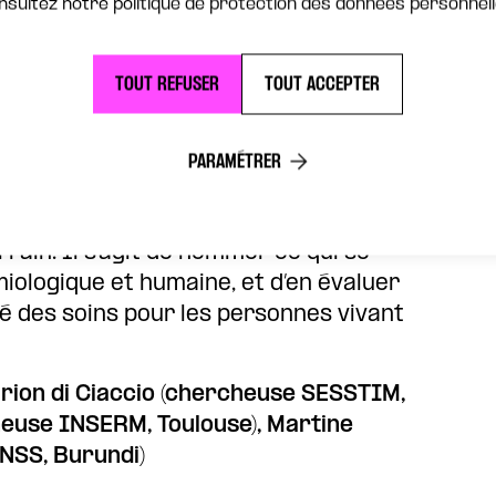
nsultez notre politique de protection des données personnell
TOUT REFUSER
TOUT ACCEPTER
enter l’ampleur et la nature de la
PARAMÉTRER
er temps vise à dresser un état des
 la parole à celles et ceux qui la
ain. Il s’agit de nommer ce qui se
iologique et humaine, et d’en évaluer
té des soins pour les personnes vivant
Marion di Ciaccio (chercheuse SESSTIM,
heuse INSERM, Toulouse), Martine
NSS, Burundi)