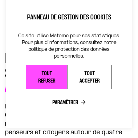
dans les territoires occupés.
La conversation sera animée par
PANNEAU DE GESTION DES COOKIES
Maryse Burgot
(
France 2
)
Ce site utilise Matomo pour ses statistiques.
Pour plus d'informations, consultez notre
politique de protection des données
FESTIVAL « UKRAINE, UN
personnelles.
SOUFFLE DE LIBERTÉ »
TOUT
TOUT
REFUSER
ACCEPTER
CRÉER POUR RÉSISTER
PARAMÉTRER
Du 10 au 13 décembre, le Théâtre de la
Concorde devient
un lieu de dialogue et de
résistance
, en réunissant artistes,
penseurs et citoyens autour de quatre