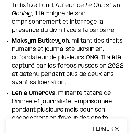
Initiative Fund. Auteur de
Le Christ au
Goulag
, il témoigne de son
emprisonnement et interroge la
présence du divin face à la barbarie.
Maksym Butkevych
, militant des droits
humains et journaliste ukrainien,
cofondateur de plusieurs ONG. Il a été
capturé par les forces russes en 2022
et détenu pendant plus de deux ans
avant sa libération.
Lenie Umerova
, militante tatare de
Crimée et journaliste, emprisonnée
pendant plusieurs mois pour son
engagement en faveur des droits
humains et de la liberté de la presse
FERMER