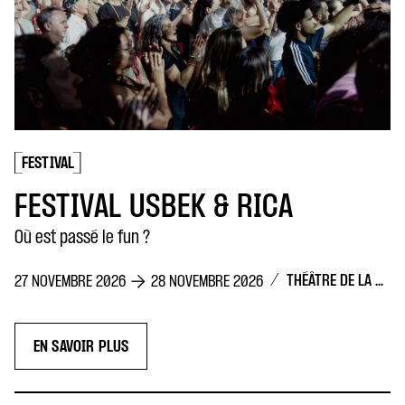
Dina Belenkay
5 DÉCEMBRE 202
EN SAVOIR P
AL USBEK & RICA
le fun ?
/
THÉÂTRE DE LA CONCORDE
2026
28 NOVEMBRE 2026
PLUS