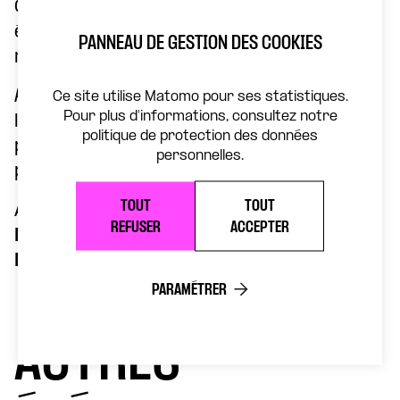
Chaque
Presse Express
est unique. C’est
écrit, c’est donné. Aucune séance de
PANNEAU DE GESTION DES COOKIES
rattrapage. L’actualité n’attend pas.
Presse Express
est une idée originale de
Ce site utilise Matomo pour ses statistiques.
Pour plus d'informations, consultez notre
l’Atelier de création Fabrice Melquiot,
politique de protection des données
partenaire du Théâtre de la Concorde
personnelles.
pour la saison 25/26.
TOUT
TOUT
Avec
Emmanuelle Destremau
,
Pauline
REFUSER
ACCEPTER
Peyrade
,
Fabrice Melquiot
et
Boris
Boublil
.
PARAMÉTRER
AUTRES