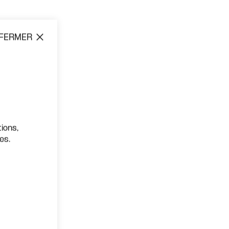
FERMER
ions,
es.