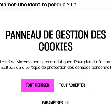
éclamer une identité perdue ?
La
 marche lente vers les fantômes,
deur aux gestes ordinaires.
ns L’Iconoclaste, 2025)
PANNEAU DE GESTION DES
COOKIES
ite utilise Matomo pour ses statistiques. Pour plus d'informat
nsultez notre politique de protection des données personnell
TOUT REFUSER
TOUT ACCEPTER
PARAMÉTRER