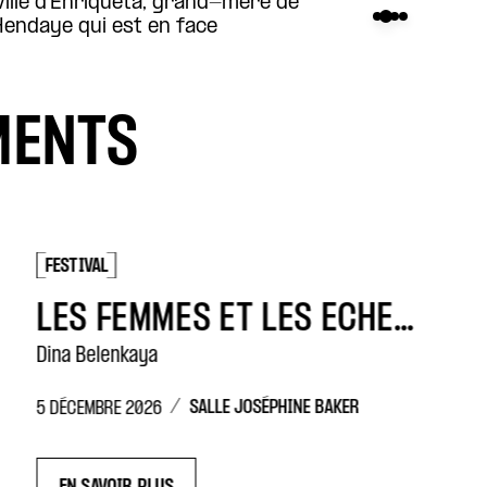
 le pont International entre Irún et
e civile
MENTS
FESTIVAL
FES
LES FEMMES ET LES ÉCHECS
Dina Belenkaya
Qui 
/
SALLE JOSÉPHINE BAKER
5 DÉCEMBRE 2026
11 D