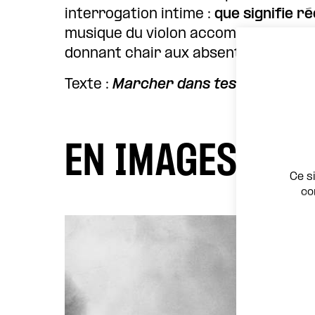
interrogation intime :
que signifie r
musique du violon accompagne cette
donnant chair aux absents et profon
Texte :
Marcher dans tes pas
(Éditio
EN IMAGES
Ce s
co