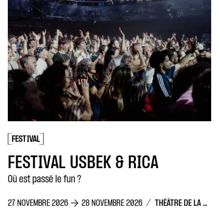
FESTIVAL
LES FEMME
Dina Belenkaya
/
5 DÉCEMBRE 2026
EN SAVOIR PLUS
 USBEK & RICA
un ?
/
THÉÂTRE DE LA CONCORDE
28 NOVEMBRE 2026