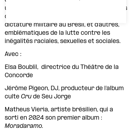
culte Cru de Seu Jorge, vous proposent
une conférence chantée pour célébrer les
chansons iconiques de la résistance à la
dictature militaire au Brésil, et d’autres,
emblématiques de la lutte contre les
inégalités raciales, sexuelles et sociales.
Avec :
Elsa Boublil, directrice du Théâtre de la
Concorde
Jérôme Pigeon, DJ, producteur de l’album
culte
Cru
de Seu Jorge
Matheus Vieria, artiste brésilien, qui a
sorti en 2024 son premier album :
Moradaramo.