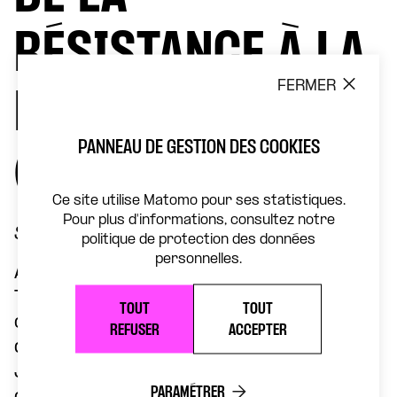
RÉSISTANCE À LA
FERMER
DICTATURE
PANNEAU DE GESTION DES COOKIES
(1964-1985)
Ce site utilise Matomo pour ses statistiques.
Pour plus d'informations, consultez notre
Samedi 6 septembre, de 15h à 16h30
politique de protection des données
personnelles.
Afin d’illustrer en musique l’implication du
Théâtre de la Concorde dans la saison
TOUT
TOUT
croisée France-Brésil, Elsa Boublil,
REFUSER
ACCEPTER
directrice du Théâtre de la Concorde, et
Jérôme Pigeon, producteur de l’album
PARAMÉTRER