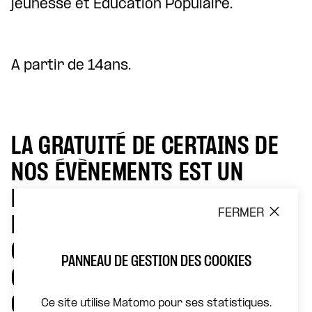
jeunesse et Education Populaire.
A partir de 14ans.
LA GRATUITÉ DE CERTAINS DE
NOS ÉVÈNEMENTS EST UN
ENGAGEMENT FORT DE LA
FERMER
MAIRE DE PARIS – ET DES
CONSEILLERS DE PARIS QUI
PANNEAU DE GESTION DES COOKIES
ONT DÉLIBÉRÉ EN CE SENS AU
CONSEIL DE PARIS. CETTE
Ce site utilise Matomo pour ses statistiques.