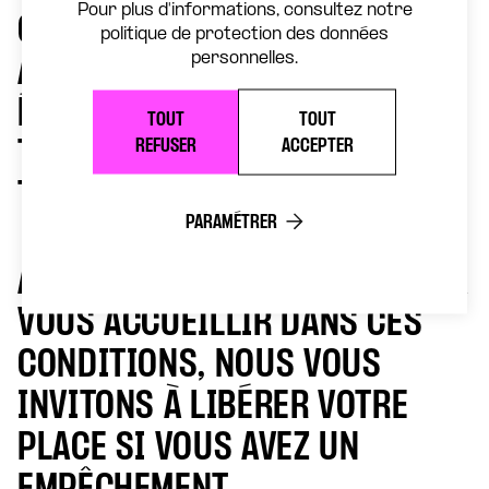
Pour plus d'informations, consultez notre
GRATUITÉ ET LES TARIFS TRÈS
politique de protection des données
personnelles.
ACCESSIBLES DE NOS
ÉVÈNEMENTS PERMETTENT À
TOUT
TOUT
REFUSER
ACCEPTER
TOUTES ET TOUS D’ACCÉDER AU
THÉÂTRE DE LA CONCORDE.
PARAMÉTRER
AFIN DE POUVOIR CONTINUER À
VOUS ACCUEILLIR DANS CES
CONDITIONS, NOUS VOUS
INVITONS À LIBÉRER VOTRE
PLACE SI VOUS AVEZ UN