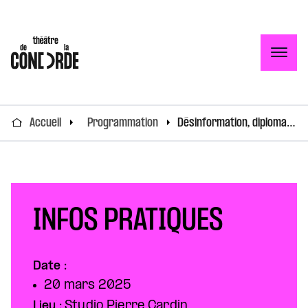
Togg
Accueil
Programmation
Désinformation, diplomatie et le nouvel ordre algorithmique avec Charles Thépaut, Anne Alombert et Chloé Debiève
INFOS PRATIQUES
Date :
20 mars 2025
Lieu :
Studio Pierre Cardin