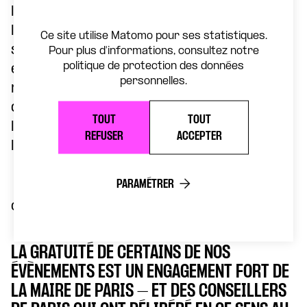
la veille et la stratégie au ministère de
l’Europe et des Affaires étrangères, au
Ce site utilise Matomo pour ses statistiques.
sein de la Direction de la communication
Pour plus d'informations, consultez notre
politique de protection des données
et de la presse. Dans ce rôle, il est
personnelles.
responsable de la veille informationnelle,
de la communication stratégique et de la
TOUT
TOUT
lutte contre les manipulations de
REFUSER
ACCEPTER
l’information.
PARAMÉTRER
crédit photo : Getty Images
LA GRATUITÉ DE CERTAINS DE NOS
ÉVÈNEMENTS EST UN ENGAGEMENT FORT DE
LA MAIRE DE PARIS – ET DES CONSEILLERS