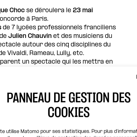
que Choc
se déroulera le
23 mai
oncorde à Paris.
s
de 7 lycées professionnels franciliens
 de
Julien Chauvin
et des musiciens du
ctacle autour des cinq disciplines du
 Vivaldi, Rameau, Lully, etc.
éparent un spectacle qui les mettra en
musique baroque, danse hip-hop,
rts appliqués et graff.
PANNEAU DE GESTION DES
COOKIES
ite utilise Matomo pour ses statistiques. Pour plus d'informat