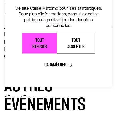
DISTRIBUTION
Ce site utilise Matomo pour ses statistiques.
Pour plus d'informations, consultez notre
politique de protection des données
personnelles.
Avec les
Artistes de l’École de l’Opéra de la
Parole (association Dixlesic and Co) et de
TOUT
TOUT
l’association Étoile et Cie
REFUSER
ACCEPTER
Marrainage
Lauréline Kuntz
Crédit photo
Olivier Aufaure
PARAMÉTRER
AUTRES
ÉVÉNEMENTS