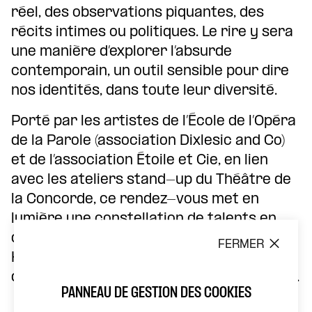
réel, des observations piquantes, des
récits intimes ou politiques. Le rire y sera
une manière d’explorer l’absurde
contemporain, un outil sensible pour dire
nos identités, dans toute leur diversité.
Porté par les artistes de l’École de l’Opéra
de la Parole (association Dixlesic and Co)
et de l’association Étoile et Cie, en lien
avec les ateliers stand-up du Théâtre de
la Concorde, ce rendez-vous met en
lumière une constellation de talents en
devenir. Sous le marrainage de Lauréline
FERMER
Kuntz, la scène devient un espace
d’expérimentation, d’audace et de partage.
PANNEAU DE GESTION DES COOKIES