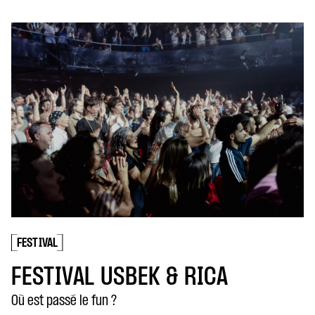
FEST
LE
Dina 
5 DÉC
EN
TIVAL
STIVAL USBEK & RICA
st passé le fun ?