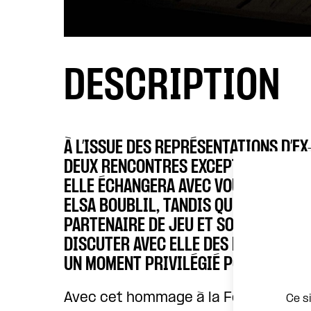
DESCRIPTION
À L’ISSUE DES REPRÉSENTATIONS D’E
DEUX RENCONTRES EXCEPTIONNELLES 
ELLE ÉCHANGERA AVEC VOUS SUR SON 
ELSA BOUBLIL, TANDIS QUE LE MARDI 
PARTENAIRE DE JEU ET SOCIÉTAIRE D
DISCUTER AVEC ELLE DES FIGURES FÉ
UN MOMENT PRIVILÉGIÉ POUR PROLON
Avec cet hommage à la Femme, Anne K
Ce s