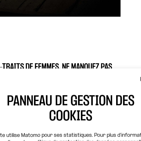
X-TRAITS DE FEMMES, NE MANQUEZ PAS
AVEC ANNE KESSLER. LE DIMANCHE 9,
TRAVAIL ET SES INSPIRATIONS AVEC
11, PHILIPPE TORRETON, ANCIEN
PANNEAU DE GESTION DES
E LA COMÉDIE-FRANÇAISE, VIENDRA
MININES QU’ELLE INCARNE SUR SCÈNE.
COOKIES
GER L’ÉMOTION DU SPECTACLE !
essler, sociétaire honoraire de la
ite utilise Matomo pour ses statistiques. Pour plus d'informat