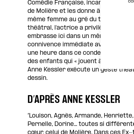
co
Comédie Française, incarne de grand
de Molière et les donne à voir comm
même femme au gré du temps, au fil d
théâtral, l’actrice a privilégié des rôl
embrasse ici dans un même élan. Ce 
connivence immédiate avec les spe
une heure dans ce condensé de vies
des enfants qui « jouent à…». Au mili
Anne Kessler exécute un geste théâtr
dessin.
D’APRÈS ANNE KESSLER
“Louison, Agnès, Armande, Henriette,
Pernelle, Dorine… toutes si différen
cœur, celui de Molière. Dans ces Ex-