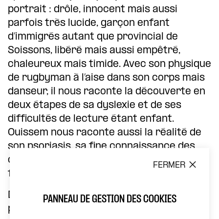
portrait : drôle, innocent mais aussi
parfois très lucide, garçon enfant
d’immigrés autant que provincial de
Soissons, libéré mais aussi empêtré,
chaleureux mais timide. Avec son physique
de rugbyman à l’aise dans son corps mais
danseur, il nous raconte la découverte en
deux étapes de sa dyslexie et de ses
difficultés de lecture étant enfant.
Ouissem nous raconte aussi la réalité de
son psoriasis, sa fine connaissance des
crèmes hydratantes, et réussit à nous
FERMER
faire pleurer de rire à ce sujet.
Des cours d’arabe à la dure, en passant
PANNEAU DE GESTION DES COOKIES
par ses amitiés et amours de collégien, de