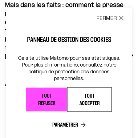
Mais dans les faits : comment la presse
raconte-t-elle les crises
FERMER
environnementales et les solutions pour y
faire face ? Tous les éditeurs accordent-
PANNEAU DE GESTION DES COOKIES
ils la même place à ce sujet ? Les
territoires sont-ils égaux face à l’accès à
l’information sur la transition écologique ?
Ce site utilise Matomo pour ses statistiques.
Pour plus d'informations, consultez notre
politique de protection des données
personnelles.
Au programme :
TOUT
TOUT
Les perceptions et les attentes des
REFUSER
ACCEPTER
Français face aux enjeux climatiques –
Valérie Martin, cheffe du service
mobilisation citoyenne et médias de
PARAMÉTRER
l’ADEME