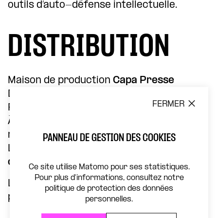
outils d’auto-défense intellectuelle.
DISTRIBUTION
Maison de production
Capa Presse
Documentaire
France TV
FERMER
Réalisé par
Cécile Tartakovsky
À partir d’une enquête participative en
milieu scolaire par
l’association Fake off
PANNEAU DE GESTION DES COOKIES
Les protagonistes sont
les élèves de la
classe du collège Fabien à Montreuil
Ce site utilise Matomo pour ses statistiques.
Pour plus d'informations, consultez notre
La projection sera suivie d’un échange en
politique de protection des données
présence de la journaliste
Nadjet Ghemzi
.
personnelles.