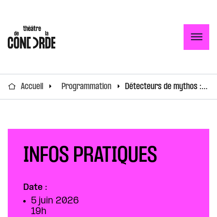
Togg
Accueil
Programmation
Détecteurs de mythos : à l’attaque des fake news
INFOS PRATIQUES
Date :
5 juin 2026
19h