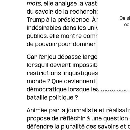
mots
, elle analyse la vaste offensi
du savoir, de la recherche et de l’e
Ce s
Trump à la présidence. À travers les
co
indésirables dans les universités, l
publics, elle montre comment le con
de pouvoir pour dominer les pensées 
Car l’enjeu dépasse largement la que
lorsqu’il devient impossible de nom
restrictions linguistiques transfor
monde ? Que deviennent la recherche
démocratique lorsque les mots eux
bataille politique ?
Animée par la journaliste et réalisat
propose de réfléchir à une question
défendre la pluralité des savoirs et 