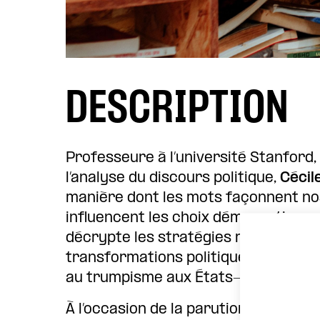
DESCRIPTION
Professeure à l’université Stanford
l’analyse du discours politique,
Cécil
manière dont les mots façonnent nos
influencent les choix démocratiques.
décrypte les stratégies rhétorique
transformations politiques contempo
au trumpisme aux États-Unis.
À l’occasion de la parution de son li