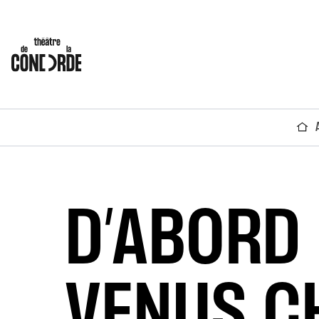
D’ABORD 
VENUS C