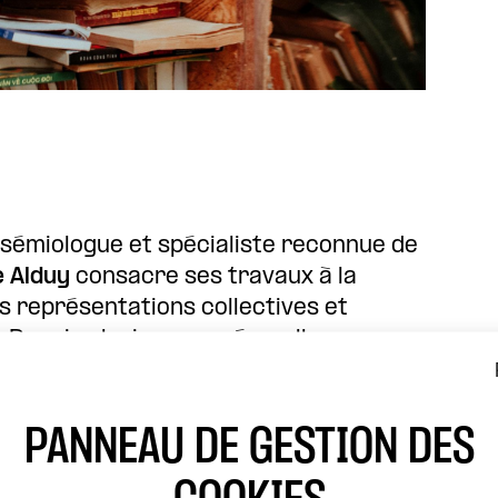
, sémiologue et spécialiste reconnue de
e Alduy
consacre ses travaux à la
 représentations collectives et
 Depuis plusieurs années, elle
s qui accompagnent les
raines, de l’extrême droite française
PANNEAU DE GESTION DES
vre
D’abord ils sont venus chercher les