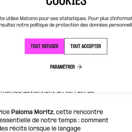
COOKIES
ve engagée contre certains pans entiers
nseignement depuis le retour de Donald
ite utilise Matomo pour ses statistiques. Pour plus d'informat
 listes de mots bannis ou rendus
nsultez notre politique de protection des données personnell
es administrations ou les programmes
trôle du langage devient un instrument
et tuer tout esprit critique.
TOUT REFUSER
TOUT ACCEPTER
stion de la censure. Que se passe-t-il
mer certaines réalités ? Comment les
PARAMÉTRER
ment-elles notre manière de penser le
, la liberté académique et le débat
-mêmes deviennent un terrain de
rice
Paloma Moritz
, cette rencontre
 essentielle de notre temps : comment
des récits lorsque le langage