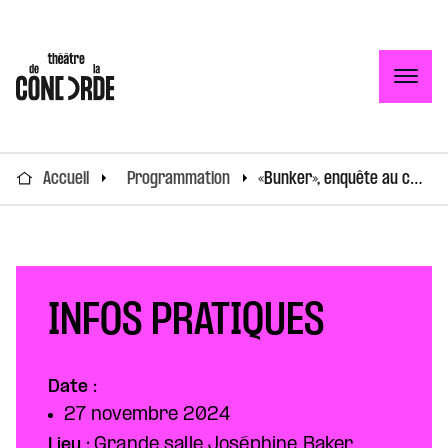
Togg
Accueil
Programmation
«Bunker», enquête au cœur du complotisme
INFOS PRATIQUES
Date :
27 novembre 2024
Lieu :
Grande salle Joséphine Baker