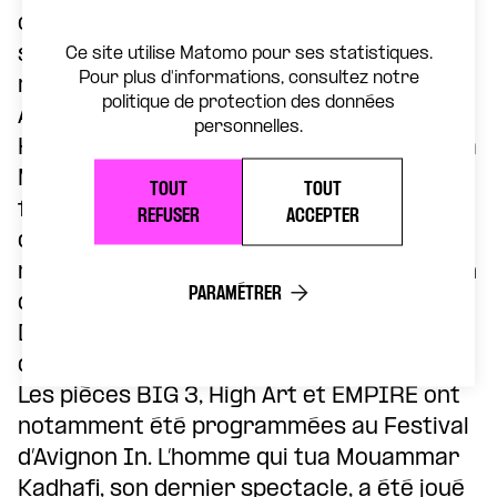
contemporain et une recherche formelle
sur la représentation théâtrale et/ou
Ce site utilise Matomo pour ses statistiques.
Pour plus d'informations, consultez notre
médiatisée.
politique de protection des données
Associé de 2012 à 2015 au
personnelles.
Kunstencentrum Vooruit de Gand, puis à la
Maison de la Culture d’Amiens, Superamas
TOUT
TOUT
fait partie depuis 2021 du Campement
REFUSER
ACCEPTER
d’artistes du Manège Maubeuge – Scène
nationale. Superamas bénéficie du soutien
PARAMÉTRER
de la région Hauts-de-France, de la
DRAC, du département de la Somme et
d’Amiens Métropole.
Les pièces BIG 3, High Art et EMPIRE ont
notamment été programmées au Festival
d’Avignon In. L’homme qui tua Mouammar
Kadhafi, son dernier spectacle, a été joué