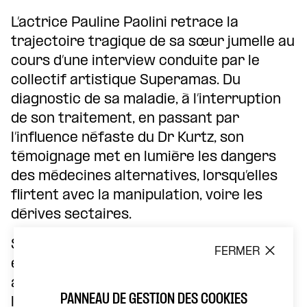
L’actrice Pauline Paolini retrace la
trajectoire tragique de sa sœur jumelle au
cours d’une interview conduite par le
collectif artistique Superamas. Du
diagnostic de sa maladie, à l’interruption
de son traitement, en passant par
l’influence néfaste du Dr Kurtz, son
témoignage met en lumière les dangers
des médecines alternatives, lorsqu’elles
flirtent avec la manipulation, voire les
dérives sectaires.
Superamas est un collectif artistique
FERMER
européen fondé en 1999. Son travail
articule une réflexion critique de
PANNEAU DE GESTION DES COOKIES
l’environnement socio-politique