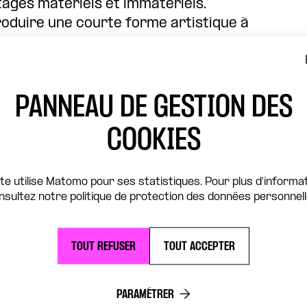
itages matériels et immatériels.
oduire une courte forme artistique à
ersonnelle apporté par les
ors de leur utilisation quotidienne ?
PANNEAU DE GESTION DES
 A l’aide de la pratique du théâtre
s de leur logique utilitaire pour les faire
COOKIES
leur pouvoir d’évocation se déploie.
mentation, permet au tout public de
ite utilise Matomo pour ses statistiques. Pour plus d'informat
nsultez notre politique de protection des données personnell
aboration entre ethnologue,
Théâtre de la Concorde et Ethnoart pour
nes et sociales et de création
TOUT REFUSER
TOUT ACCEPTER
PARAMÉTRER