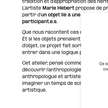
tradition et d’appropriation des hér
L’artiste
Marie Hébert
propose de pr
partir d’
un objet lié à une histoire p
participant.e.s
.
Que nous racontent ces objets en deh
Et si les objets prenaient la parole ?
d’objet, ce projet fait sortir les objet
entrer dans une logique poétique où 
Cet atelier, pensé comme une expéri
Ce s
co
découvrir l’anthropologie : une coll
anthropologue et artiste, entre le 
imaginer un temps de sciences humai
artistique.