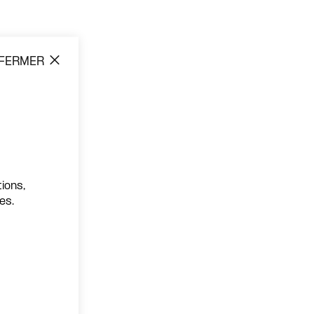
FERMER
ions,
es.