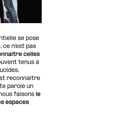
ntielle se pose
 ce n’est pas
nnaître celles
souvent tenus à
ucides,
est reconnaître
tte parole un
 nous faisons
le
des espaces