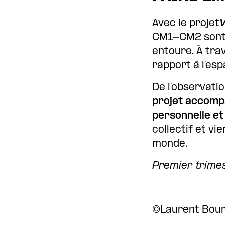
Avec le projet
V
CM1-CM2 sont i
entoure. À trav
rapport à l’esp
De l’observatio
projet accompa
personnelle et
collectif et vi
monde.
Premier trime
©Laurent Bourg