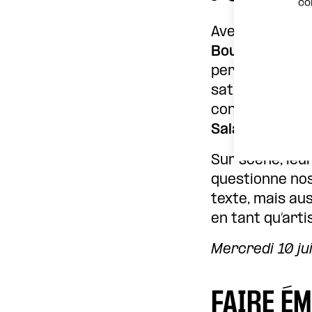
co
Avec
Kroum l’
Boulanger
s’em
personnages au
satirique d’
Han
contradictions
Saladin-Benat
Sur scène, leu
questionne nos 
texte, mais aus
en tant qu’arti
Mercredi 10 jui
FAIRE É