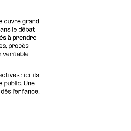
de ouvre grand
dans le débat
tés à prendre
les, procès
n véritable
tives : ici, ils
 public. Une
ès l’enfance,