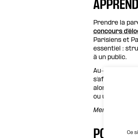
APPREND
Prendre la paro
concours d’élo
Parisiens et P
essentiel : str
à un public.
Au-delà de la 
s’affirmer et d
alors un outil
ou une expérie
Mercredi 10 ju
PORTER 
Ce s