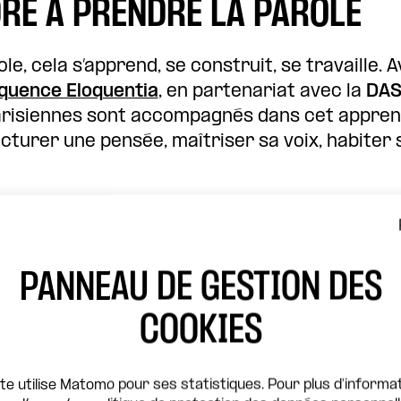
RE À PRENDRE LA PAROLE
le, cela s’apprend, se construit, se travaille. A
quence Eloquentia
, en partenariat avec la
DA
arisiennes sont accompagnés dans cet appren
ucturer une pensée, maîtriser sa voix, habiter
performance, ce travail permet de
gagner en 
e trouver sa place dans l’espace public. La par
 d’émancipation, capable de transformer un reg
PANNEAU DE GESTION DES
nce en un discours partagé.
COOKIES
in à 17h30.
LA PAROLE SUR SCÈNE
ite utilise Matomo pour ses statistiques. Pour plus d'informat