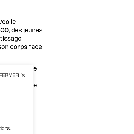
vec le
SCO
, des jeunes
tissage
 son corps face
confiance
, de
FERMER
ole devient
ard, une idée
ions,