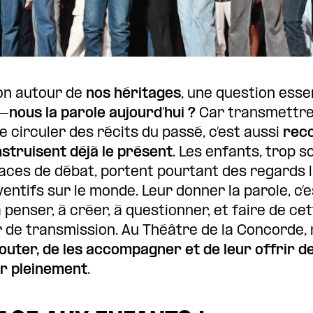
ion autour de
nos héritages
, une question esse
-nous la parole aujourd’hui ?
Car transmettre,
 circuler des récits du passé, c’est aussi
reco
nstruisent déjà le présent
. Les enfants, trop 
paces de débat, portent pourtant des regards l
ventifs sur le monde. Leur donner la parole, c’
 penser, à créer, à questionner, et faire de ce
er de transmission. Au Théâtre de la Concorde,
couter, de les accompagner et de leur offrir 
r pleinement
.