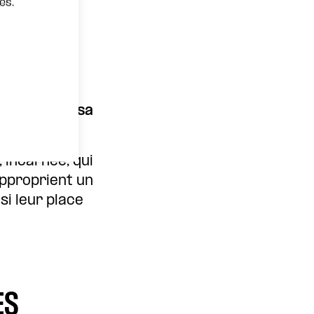
es.
t Lili
erie de
omédie
t les
e en scène
Elsa
 incarnée, qui
’approprient un
si leur place
ES