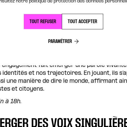
nsultez notre politique de protection des données personnell
ectoplasme
, les
élèves du Conservatoire Nadia e
parent du plateau pour donner voix à une gal
TOUT REFUSER
TOUT ACCEPTER
ssi fragiles qu’universels. À travers cette c
och Levin
, ils explorent les rêves, les échecs e
PARAMÉTRER
 de l’existence, accompagnés par la metteus
tar
.
r engagement fait émerger une parole vivante,
identités et nos trajectoires. En jouant, ils s
si une manière de dire le monde, affirmant ain
stes et citoyens.
n à 18h.
MERGER DES VOIX SINGULIÈR