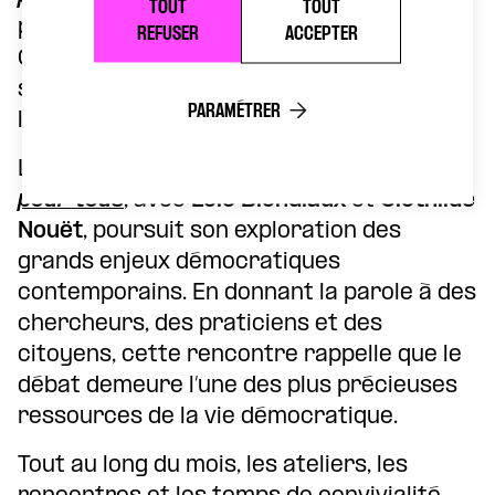
TOUT
TOUT
prendre part à une création commune.
REFUSER
ACCEPTER
Chanter ensemble devient une manière
sensible d’expérimenter l’écoute,
PARAMÉTRER
l’harmonie et la coopération.
Le 17 décembre, le
cycle
La démocratie
pour tous
, avec
Loïc Blondiaux
et
Clothilde
Nouët
, poursuit son exploration des
grands enjeux démocratiques
contemporains. En donnant la parole à des
chercheurs, des praticiens et des
citoyens, cette rencontre rappelle que le
débat demeure l’une des plus précieuses
ressources de la vie démocratique.
Tout au long du mois, les ateliers, les