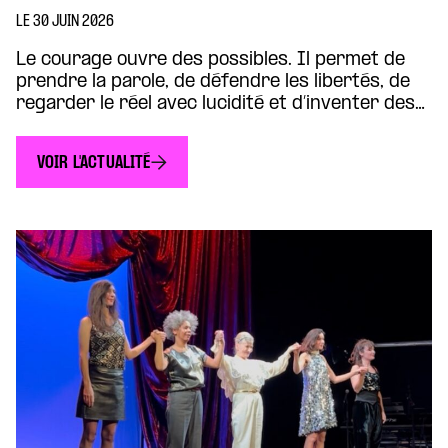
LE 30 JUIN 2026
Le courage ouvre des possibles. Il permet de
prendre la parole, de défendre les libertés, de
regarder le réel avec lucidité et d’inventer des
formes d’action capables de transformer le
monde. À l’heure des polarisations, des replis
VOIR L'ACTUALITÉ
identitaires et de la circulation massive des
informations, le courage nourrit la démocratie.
Il invite à exercer son […]