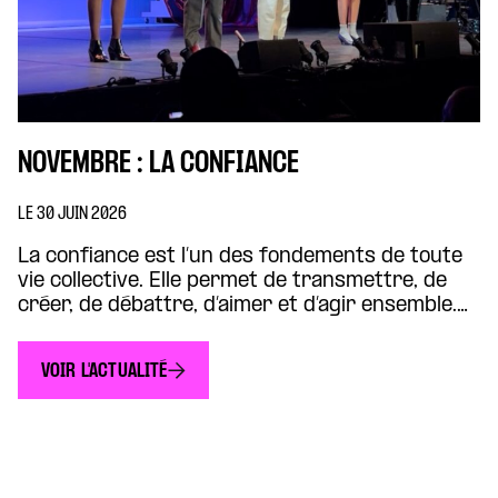
NOVEMBRE : LA CONFIANCE
LE 30 JUIN 2026
La confiance est l’un des fondements de toute
vie collective. Elle permet de transmettre, de
créer, de débattre, d’aimer et d’agir ensemble.
Elle circule entre les générations, nourrit les
institutions, accompagne les œuvres et donne à
VOIR L'ACTUALITÉ
chacun la possibilité de trouver sa place dans le
monde. À l’heure où les démocraties sont
traversées par la […]