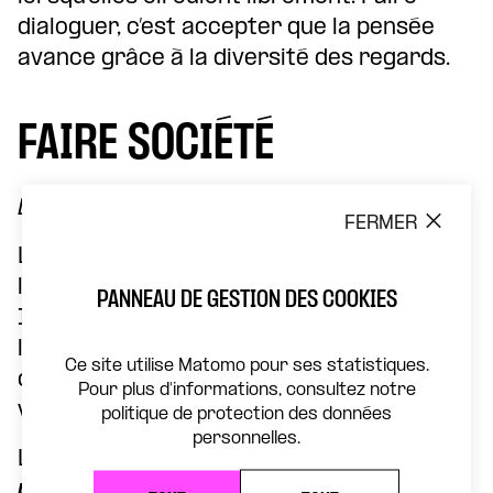
dialoguer, c’est accepter que la pensée
avance grâce à la diversité des regards.
FAIRE SOCIÉTÉ
Le débat comme pratique démocratique
FERMER
Le débat trouve son accomplissement
lorsqu’il devient une expérience partagée.
PANNEAU DE GESTION DES COOKIES
Il permet de faire collectif sans effacer
les singularités, de construire des
Ce site utilise Matomo pour ses statistiques.
désaccords féconds et de maintenir
Pour plus d'informations, consultez notre
vivante la possibilité d’une conversation.
politique de protection des données
personnelles.
Le 16 décembre, la
Chorale pop
participative
invite chacune et chacun à