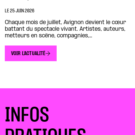
LE 25 JUIN 2026
Chaque mois de juillet, Avignon devient le cœur
battant du spectacle vivant. Artistes, auteurs,
metteurs en scène, compagnies,
programmateurs et spectateurs s’y retrouvent
pour découvrir les créations qui traversent
VOIR L'ACTUALITÉ
notre époque et dessinent les imaginaires de
demain. Cette année encore, de nombreux liens
relient le Théâtre de la Concorde au Festival
d’Avignon et à son […]
INFOS